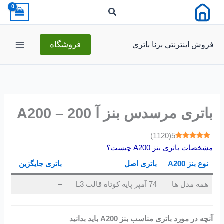
رش
ه
حتوا
فروش اینترنتی برنا باتری
فروشگاه
باتری مرسدس بنز آ 200 – A200
)
1120
(
5
مشخصات باتری بنز A200 چیست؟
نوع بنز A200
باتری اصل
باتری جایگزین
همه مدل ها
74 آمپر پایه کوتاه قالب L3
–
آنچه در مورد باتری مناسب بنز A200 باید بدانید