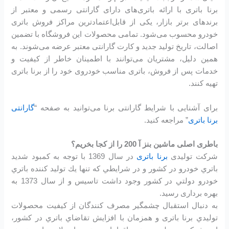
برنا باتری با ارائه باتری‌های دارای گارانتی رسمی و معتبر از
برندهای برتر بازار، یکی از قابل‌اعتمادترین مراکز فروش باتری
خودرو محسوب می‌شود. تمامی محصولات این فروشگاه با تضمین
اصالت، تاریخ تولید جدید و کارت گارانتی معتبر عرضه می‌شوند. به
همین دلیل، مشتریان می‌توانند با اطمینان خاطر از کیفیت و
خدمات پس از فروش، باتری مناسب خودروی خود را از برنا باتری
تهیه کنند.
برای آشنایی با شرایط گارانتی برنا می‌توانید به صفحه “
گارانتی
برنا باتری
” مراجعه کنید.
باطری اصلی ماشین بنز آ 200 را از کجا بخریم؟
شرکت تولیدی
برنا باتری
در سال 1369 با توجه به كمبود شديد
باتري خودرو در كشور و در شرايطي كه تنها يك توليد كننده باتري
خودرو دولتي در كشور وجود داشت تاسیس و از سال 1373 به
بهره برداری رسید.
به دنبال استقبال چشمگير مصرف كنندگان از كيفيت محصولات
توليدي برنا باتری و همزمان با افزايش تقاضاي باتري در كشور،