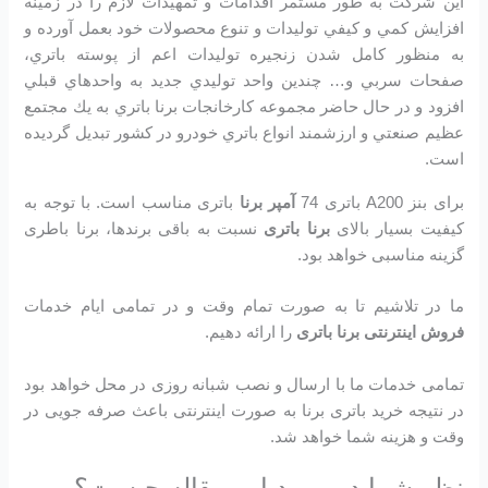
اين شرکت به طور مستمر اقدامات و تمهيدات لازم را در زمينه
افزايش كمي و كيفي توليدات و تنوع محصولات خود بعمل آورده و
به منظور كامل شدن زنجيره توليدات اعم از پوسته باتري،
صفحات سربي و… چندين واحد توليدي جديد به واحدهاي قبلي
افزود و در حال حاضر مجموعه كارخانجات برنا باتري به يك مجتمع
عظيم صنعتي و ارزشمند انواع باتري خودرو در کشور تبديل گرديده
است.
برای بنز A200 باتری 74
آمپر برنا
باتری مناسب است. با توجه به
کیفیت بسیار بالای
برنا باتری
نسبت به باقی برندها، برنا باطری
گزینه مناسبی خواهد بود.
ما در تلاشیم تا به صورت تمام وقت و در تمامی ایام خدمات
فروش اینترنتی برنا باتری
را ارائه دهیم.
تمامی خدمات ما با ارسال و نصب شبانه روزی در محل خواهد بود
در نتیجه خرید باتری برنا به صورت اینترنتی باعث صرفه جویی در
وقت و هزینه شما خواهد شد.
نظر شما در مورد این مقاله چیست؟