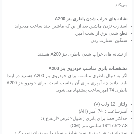
می‌کند.
نشانه های خراب شدن باطری بنز A200
استارت نزدن ماشین بعد از این که ماشین چند ساعت میخوابد.
قطع شدن برق از پشت آمپر.
سنگین استارت زدن.
از نشانه های خراب شدن باطری بنز A200 هستند.
مشخصات باتری مناسب خودروی بنز A200
اگر به دنبال باطری مناسب برای خودروی بنز A200 هستید در ابتدا
باید بدانید چه آمپری برای آن مناسب است. برای خودرو بنز A200
باطری 74 آمپرساعت پیشنهاد می‌شود.
ولتاژ : 12 ولت (V)
آمپرساعت : 74 آمپر (AH)
حداکثر فضا برای باتری ( طول×عرض×ارتفاع ) :
27.8*17.5*19 سانتی متر (CM)
نوع باتری : هر دو نوع اسید شارژ و سیلد را می توان نصب کرد.