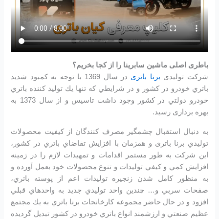
باطری اصلی ماشین سابرینا را از کجا بخریم؟
شرکت تولیدی
برنا باتری
در سال 1369 با توجه به كمبود شديد
باتري خودرو در كشور و در شرايطي كه تنها يك توليد كننده باتري
خودرو دولتي در كشور وجود داشت تاسیس و از سال 1373 به
بهره برداری رسید.
به دنبال استقبال چشمگير مصرف كنندگان از كيفيت محصولات
توليدي برنا باتری و همزمان با افزايش تقاضاي باتري در كشور،
اين شرکت به طور مستمر اقدامات و تمهيدات لازم را در زمينه
افزايش كمي و كيفي توليدات و تنوع محصولات خود بعمل آورده و
به منظور كامل شدن زنجيره توليدات اعم از پوسته باتري،
صفحات سربي و… چندين واحد توليدي جديد به واحدهاي قبلي
افزود و در حال حاضر مجموعه كارخانجات برنا باتري به يك مجتمع
عظيم صنعتي و ارزشمند انواع باتري خودرو در کشور تبديل گرديده