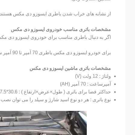
از نشانه های خراب شدن باطری ایسوزو دی مکس هستند.
مشخصات باتری مناسب خودروی ایسوزو دی مکس
اگر به دنبال باطری مناسب برای خودروی ایسوزو دی مکس ه
برای خودرو ایسوزو دی مکس باطری 70 آمپر تا 90 آمپر ساعت پیشنهاد میشود.
مشخصات باتری ماشین ایسوزو دی مکس
ولتاژ : 12 ولت (V)
آمپرساعت : 70 آمپر (AH)
حداکثر فضا برای باتری ( طول×عرض×ارتفاع ) : 30.6*17.5*22.5 سانتی متر (CM)
نوع باتری : هر دو نوع اسید شارژ و سیلد را می توان نصب 