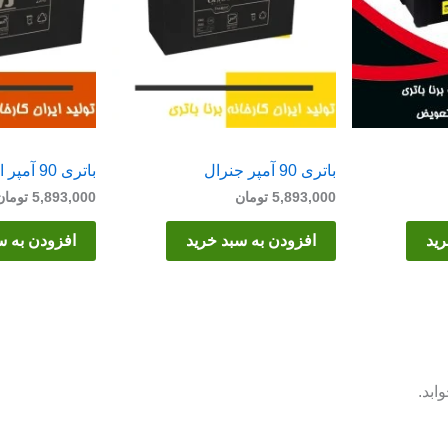
باتری 90 آمپر جنرال
باتری 90 آمپر ایاس
5,893,000
تومان
5,893,000
تومان
رید
افزودن به سبد خرید
افزودن به س
ابد.