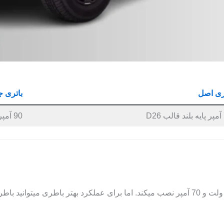
ری اصل
باتری ج
D
90 آمپر پایه بلند قالب D31