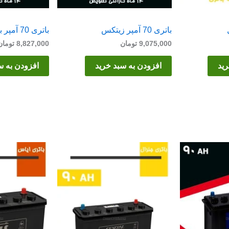
باتری 70 آمپر زیتکس
باتری 70 آمپر برنا
9,075,000
تومان
8,827,000
تومان
رید
افزودن به سبد خرید
افزودن به س