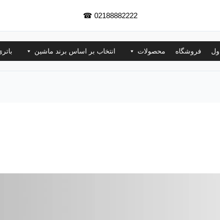
☎
02188882222
ول
فروشگاه
محصولات
انتخاب بر اساس برند ماشین
باتر