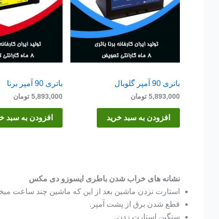
باتری 90 آمپر گلوبال
باتری 90 آمپر برنا
5,893,000
تومان
5,893,000
تومان
افزودن به سبد خرید
افزودن به سبد خ
نشانه های خراب شدن باطری ایسوزو دی مکس
استارت نزدن ماشین بعد از این که ماشین چند ساعت میخو
قطع شدن برق از پشت آمپر.
سنگین استارت زدن.