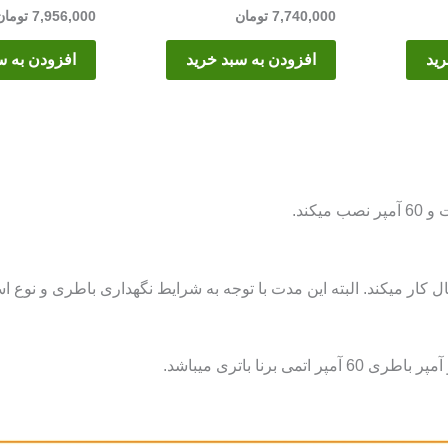
7,740,000
تومان
7,956,000
تومان
رید
افزودن به سبد خرید
افزودن به س