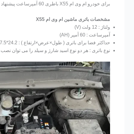
برای خودرو ام وی ام X55 باطری 60 آمپرساعت پیشنهاد میشود.
مشخصات باتری ماشین ام وی ام X55
ولتاژ : 12 ولت (V)
آمپرساعت : 60 آمپر (AH)
حداکثر فضا برای باتری ( طول×عرض×ارتفاع ) : 24.2*17.5*19 سانتی متر (CM)
نوع باتری : هر دو نوع اسید شارژ و سیلد را می توان نصب 