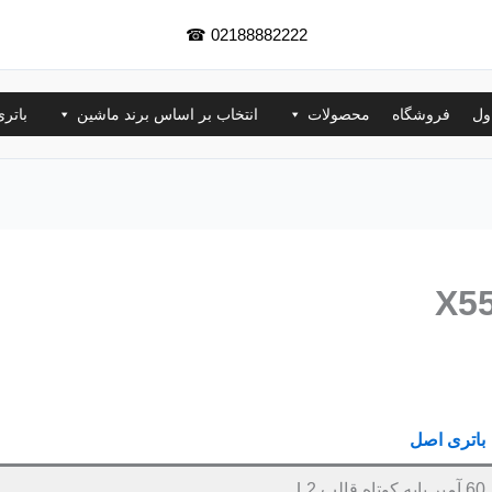
☎
02188882222
ول
فروشگاه
محصولات
انتخاب بر اساس برند ماشین
باتر
باتری اصل
60 آمپر پایه کوتاه قالب L2