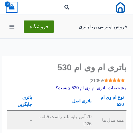
رش
ه
حتوا
فروش اینترنتی برنا باتری
فروشگاه
باتری ام وی ام 530
)
2105
(
5
مشخصات باتری ام وی ام 530 چیست؟
نوع ام وی ام
باتری
باتری اصل
530
جایگزین
70 آمپر پایه بلند راست قالب
همه مدل ها
–
D26