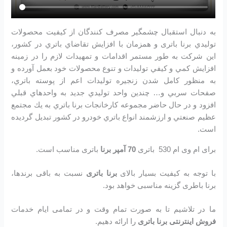
به دنبال استقبال چشمگير مصرف كنندگان از كيفيت محصولات
توليدي برنا باتری و همزمان با افزايش تقاضاي باتري در كشور،
اين شرکت به طور مستمر اقدامات و تمهيدات لازم را در زمينه
افزايش كمي و كيفي توليدات و تنوع محصولات خود بعمل آورده و
به منظور كامل شدن زنجيره توليدات اعم از پوسته باتري،
صفحات سربي و… چندين واحد توليدي جديد به واحدهاي قبلي
افزود و در حال حاضر مجموعه كارخانجات برنا باتري به يك مجتمع
عظيم صنعتي و ارزشمند انواع باتري خودرو در کشور تبديل گرديده
است.
برای ام وی ام 530 باتری
70 آمپر برنا
باتری مناسب است.
با توجه به کیفیت بسیار بالای
برنا باتری
نسبت به باقی برندها،
برنا باطری گزینه مناسبی خواهد بود.
ما در تلاشیم تا به صورت تمام وقت و در تمامی ایام خدمات
فروش اینترنتی برنا باتری
را ارائه دهیم.