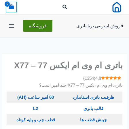
رش
ه
حتوا
فروش اینترنتی برنا باتری
فروشگاه
باتری ام وی ام ایکس 77 – X77
)
1354
(
4.8
باتری ام وی ام ایکس 77 – X77 چند آمپر است؟
ظرفیت باتری استاندارد
60 آمپر ساعت (AH)
قالب باتری
L2
چینش قطب ها
قطب چپ و پایه کوتاه