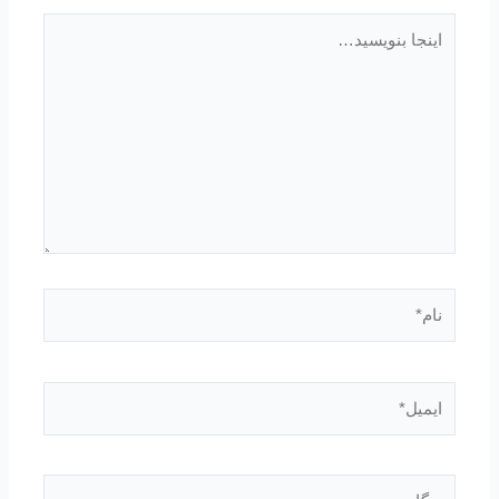
اینجا
بنویسید…
نام*
ایمیل*
وبگاه