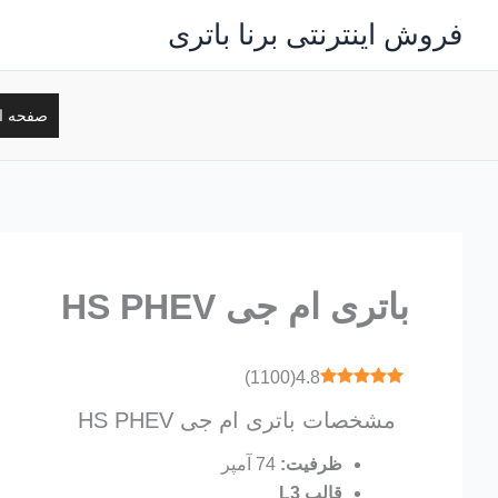
رش
فروش اینترنتی برنا باتری
ه
حتوا
صفحه ا
باتری ام جی HS PHEV
)
1100
(
4.8
مشخصات باتری ام جی HS PHEV
ظرفیت:
74 آمپر
قالب L3