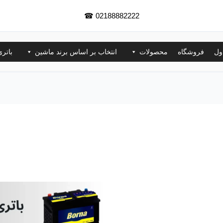
☎
02188882222
ول
فروشگاه
محصولات
انتخاب بر اساس برند ماشین
باتر