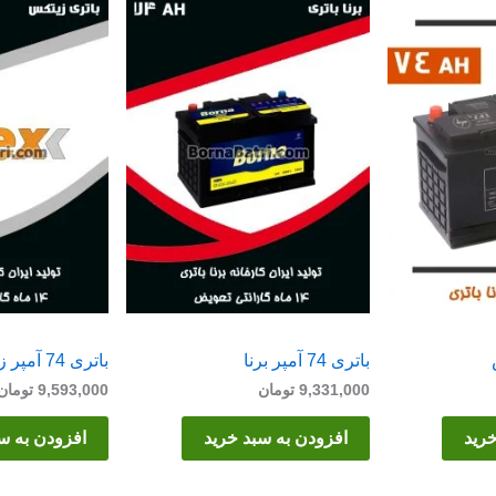
باتری 74 آمپر برنا
باتری 74 آمپر زیتکس
9,331,000
تومان
9,593,000
تومان
خرید
افزودن به سبد خرید
افزودن به س