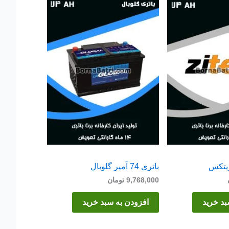
باتری 74 آمپر گلوبال
9,768,000
تومان
بد خرید
افزودن به سبد خرید