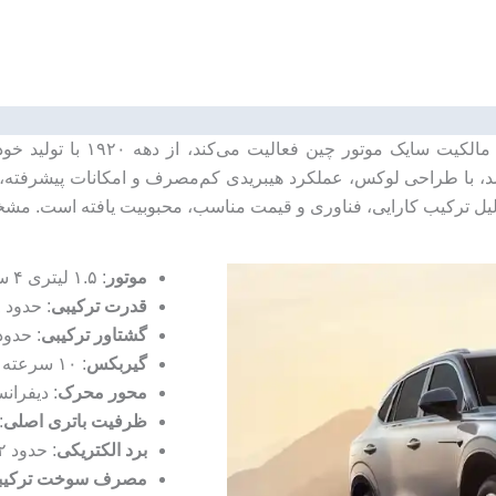
شد، با طراحی لوکس، عملکرد هیبریدی کم‌مصرف و امکانات پیشرفته
ب کارایی، فناوری و قیمت مناسب، محبوبیت یافته است. مشخصات فنی ام جی  PHEV
موتور
: ۱.۵ لیتری ۴ سیلندر توربوشارژ بنزینی + موتور الکتریکی.
قدرت ترکیبی
: حدود ۲۵۸ اسب بخار.
گشتاور ترکیبی
: حدود ۳۷۰ نیوتن‌م
گیربکس
: ۱۰ سرعته اتوماتیک.
محور محرک
: دیفرانسیل
ظرفیت باتری اصلی
: 
برد الکتریکی
: حدود ۵۲ کیلومتر (WLTP).
مصرف سوخت ترکیب