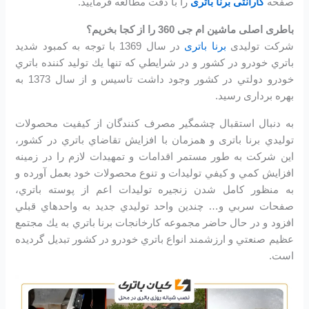
صفحه
گارانتی برنا باتری
را با دقت مطالعه فرمایید.
باطری اصلی ماشین ام جی 360 را از کجا بخریم؟
شرکت تولیدی
برنا باتری
در سال 1369 با توجه به كمبود شديد
باتري خودرو در كشور و در شرايطي كه تنها يك توليد كننده باتري
خودرو دولتي در كشور وجود داشت تاسیس و از سال 1373 به
بهره برداری رسید.
به دنبال استقبال چشمگير مصرف كنندگان از كيفيت محصولات
توليدي برنا باتری و همزمان با افزايش تقاضاي باتري در كشور،
اين شرکت به طور مستمر اقدامات و تمهيدات لازم را در زمينه
افزايش كمي و كيفي توليدات و تنوع محصولات خود بعمل آورده و
به منظور كامل شدن زنجيره توليدات اعم از پوسته باتري،
صفحات سربي و… چندين واحد توليدي جديد به واحدهاي قبلي
افزود و در حال حاضر مجموعه كارخانجات برنا باتري به يك مجتمع
عظيم صنعتي و ارزشمند انواع باتري خودرو در کشور تبديل گرديده
است.