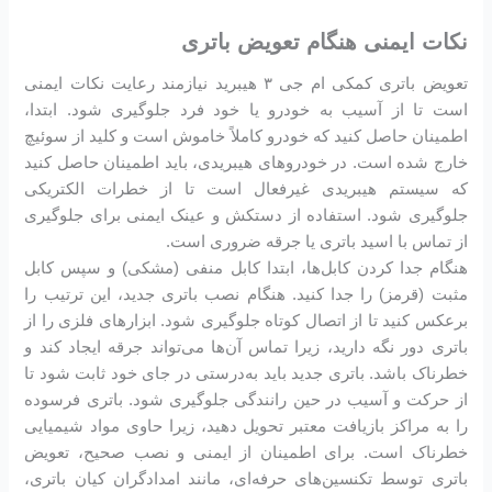
نکات ایمنی هنگام تعویض باتری
تعویض باتری کمکی ام جی ۳ هیبرید نیازمند رعایت نکات ایمنی
است تا از آسیب به خودرو یا خود فرد جلوگیری شود. ابتدا،
اطمینان حاصل کنید که خودرو کاملاً خاموش است و کلید از سوئیچ
خارج شده است. در خودروهای هیبریدی، باید اطمینان حاصل کنید
که سیستم هیبریدی غیرفعال است تا از خطرات الکتریکی
جلوگیری شود. استفاده از دستکش و عینک ایمنی برای جلوگیری
از تماس با اسید باتری یا جرقه ضروری است.
هنگام جدا کردن کابل‌ها، ابتدا کابل منفی (مشکی) و سپس کابل
مثبت (قرمز) را جدا کنید. هنگام نصب باتری جدید، این ترتیب را
برعکس کنید تا از اتصال کوتاه جلوگیری شود. ابزارهای فلزی را از
باتری دور نگه دارید، زیرا تماس آن‌ها می‌تواند جرقه ایجاد کند و
خطرناک باشد. باتری جدید باید به‌درستی در جای خود ثابت شود تا
از حرکت و آسیب در حین رانندگی جلوگیری شود. باتری فرسوده
را به مراکز بازیافت معتبر تحویل دهید، زیرا حاوی مواد شیمیایی
خطرناک است. برای اطمینان از ایمنی و نصب صحیح، تعویض
باتری توسط تکنسین‌های حرفه‌ای، مانند امدادگران کیان باتری،