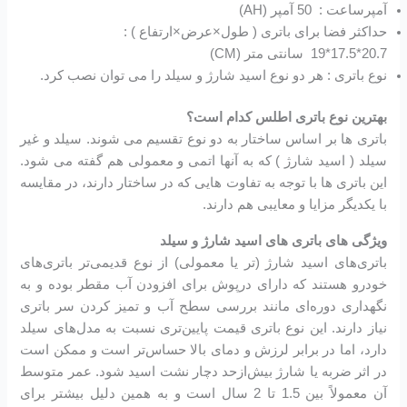
آمپرساعت : 50 آمپر (AH)
حداکثر فضا برای باتری ( طول×عرض×ارتفاع ) :
20.7*17.5*19 سانتی متر (CM)
نوع باتری : هر دو نوع اسید شارژ و سیلد را می توان نصب کرد.
بهترین نوع باتری اطلس کدام است؟
باتری ها بر اساس ساختار به دو نوع تقسیم می شوند. سیلد و غیر
سیلد ( اسید شارژ ) که به آنها اتمی و معمولی هم گفته می شود.
این باتری ها با توجه به تفاوت هایی که در ساختار دارند، در مقایسه
با یکدیگر مزایا و معایبی هم دارند.
ویژگی های باتری های اسید شارژ و سیلد
باتری‌های اسید شارژ (تر یا معمولی) از نوع قدیمی‌تر باتری‌های
خودرو هستند که دارای درپوش برای افزودن آب مقطر بوده و به
نگهداری دوره‌ای مانند بررسی سطح آب و تمیز کردن سر باتری
نیاز دارند. این نوع باتری قیمت پایین‌تری نسبت به مدل‌های سیلد
دارد، اما در برابر لرزش و دمای بالا حساس‌تر است و ممکن است
در اثر ضربه یا شارژ بیش‌ازحد دچار نشت اسید شود. عمر متوسط
آن معمولاً بین 1.5 تا 2 سال است و به همین دلیل بیشتر برای