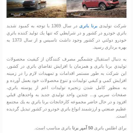
شرکت تولیدی
برنا باتری
در سال 1369 با توجه به كمبود شديد
باتري خودرو در كشور و در شرايطي كه تنها يك توليد كننده باتري
خودرو دولتي در كشور وجود داشت تاسیس و از سال 1373 به
بهره برداری رسید.
به دنبال استقبال چشمگير مصرف كنندگان از كيفيت محصولات
توليدي برنا باتری و همزمان با افزايش تقاضاي باتري در كشور،
اين شرکت به طور مستمر اقدامات و تمهيدات لازم را در زمينه
افزايش كمي و كيفي توليدات و تنوع محصولات خود بعمل آورده و
به منظور كامل شدن زنجيره توليدات اعم از پوسته باتري،
صفحات سربي و… چندين واحد توليدي جديد به واحدهاي قبلي
افزود و در حال حاضر مجموعه كارخانجات برنا باتري به يك مجتمع
عظيم صنعتي و ارزشمند انواع باتري خودرو در کشور تبديل گرديده
است.
برای اطلس باتری
50 آمپر برنا
باتری مناسب است.