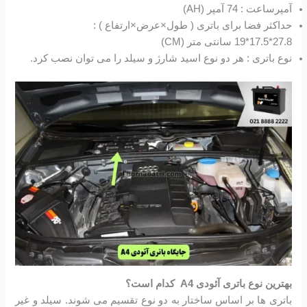
آمپرساعت : 74 آمپر (AH)
حداکثر فضا برای باتری ( طول×عرض×ارتفاع ) :
27.8*17.5*19 سانتی متر (CM)
نوع باتری : هر دو نوع اسید شارژ و سیلد را می توان نصب کرد.
بهترین نوع باتری آئودی A4 کدام است؟
باتری ها بر اساس ساختار به دو نوع تقسیم می شوند. سیلد و غیر