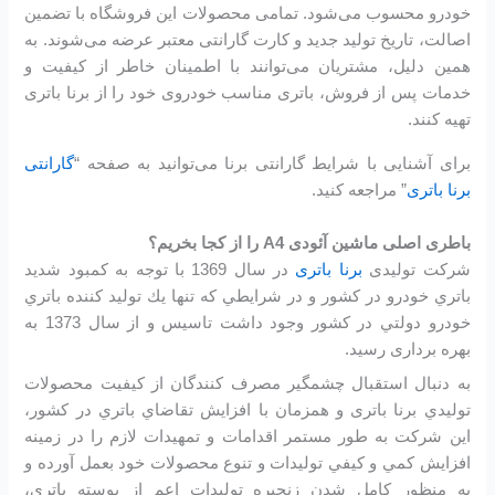
خودرو محسوب می‌شود. تمامی محصولات این فروشگاه با تضمین
اصالت، تاریخ تولید جدید و کارت گارانتی معتبر عرضه می‌شوند. به
همین دلیل، مشتریان می‌توانند با اطمینان خاطر از کیفیت و
خدمات پس از فروش، باتری مناسب خودروی خود را از برنا باتری
تهیه کنند.
برای آشنایی با شرایط گارانتی برنا می‌توانید به صفحه “
گارانتی
برنا باتری
” مراجعه کنید.
باطری اصلی ماشین آئودی A4 را از کجا بخریم؟
شرکت تولیدی
برنا باتری
در سال 1369 با توجه به كمبود شديد
باتري خودرو در كشور و در شرايطي كه تنها يك توليد كننده باتري
خودرو دولتي در كشور وجود داشت تاسیس و از سال 1373 به
بهره برداری رسید.
به دنبال استقبال چشمگير مصرف كنندگان از كيفيت محصولات
توليدي برنا باتری و همزمان با افزايش تقاضاي باتري در كشور،
اين شرکت به طور مستمر اقدامات و تمهيدات لازم را در زمينه
افزايش كمي و كيفي توليدات و تنوع محصولات خود بعمل آورده و
به منظور كامل شدن زنجيره توليدات اعم از پوسته باتري،