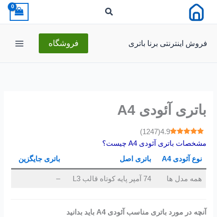
رش
ه
حتوا
فروش اینترنتی برنا باتری
فروشگاه
باتری آئودی A4
)
1247
(
4.9
مشخصات باتری آئودی A4 چیست؟
نوع آئودی A4
باتری اصل
باتری جایگزین
همه مدل ها
74 آمپر پایه کوتاه قالب L3
–
آنچه در مورد باتری مناسب آئودی A4 باید بدانید