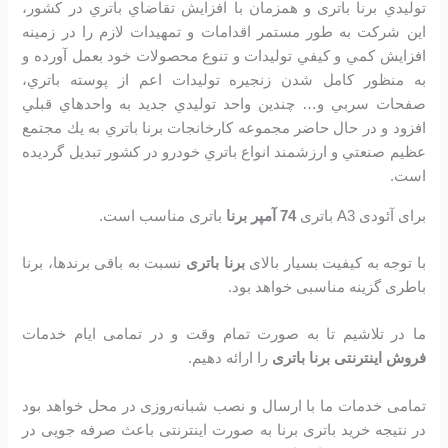
توليدي برنا باتری و همزمان با افزايش تقاضاي باتري در كشور،
اين شرکت به طور مستمر اقدامات و تمهيدات لازم را در زمينه
افزايش كمي و كيفي توليدات و تنوع محصولات خود بعمل آورده و
به منظور كامل شدن زنجيره توليدات اعم از پوسته باتري،
صفحات سربي و… چندين واحد توليدي جديد به واحدهاي قبلي
افزود و در حال حاضر مجموعه كارخانجات برنا باتري به يك مجتمع
عظيم صنعتي و ارزشمند انواع باتري خودرو در کشور تبديل گرديده
است.
برای آئودی A3 باتری
74 آمپر برنا
باتری مناسب است.
با توجه به کیفیت بسیار بالای
برنا باتری
نسبت به باقی برندها، برنا
باطری گزینه مناسبی خواهد بود.
ما در تلاشیم تا به صورت تمام وقت و در تمامی ایام خدمات
فروش اینترنتی برنا باتری
را ارائه دهیم.
تمامی خدمات ما با ارسال و نصب شبانه‌روزی در محل خواهد بود
در نتیجه خرید باتری برنا به صورت اینترنتی باعث صرفه جویی در