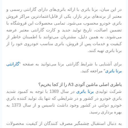
در این میان، برنا باتری با ارائه باتری‌های دارای گارانتی رسمی و
معتبر از برندهای برتر بازار، یکی از قابل‌اعتمادترین مراکز فروش
باتری خودرو محسوب می‌شود. تمامی محصولات این فروشگاه با
تضمین اصالت، تاریخ تولید جدید و کارت گارانتی معتبر عرضه
می‌شوند. به همین دلیل، مشتریان می‌توانند با اطمینان خاطر از
کیفیت و خدمات پس از فروش، باتری مناسب خودروی خود را از
برنا باتری تهیه کنند.
برای آشنایی با شرایط گارانتی برنا می‌توانید به صفحه “
گارانتی
برنا باتری
” مراجعه کنید.
باطری اصلی ماشین آئودی A3 را از کجا بخریم؟
شرکت تولیدی
برنا باتری
در سال 1369 با توجه به كمبود شديد
باتري خودرو در كشور و در شرايطي كه تنها يك توليد كننده باتري
خودرو دولتي در كشور وجود داشت تاسیس و از سال 1373 به
بهره برداری رسید.
به دنبال استقبال چشمگير مصرف كنندگان از كيفيت محصولات