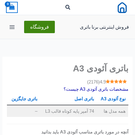
رش
ه
حتوا
فروش اینترنتی برنا باتری
فروشگاه
باتری آئودی A3
)
2176
(
4.9
مشخصات باتری آئودی A3 چیست؟
نوع آئودی A3
باتری اصل
باتری جایگزین
همه مدل ها
74 آمپر پایه کوتاه قالب L3
–
آنچه در مورد باتری مناسب آئودی A3 باید بدانید