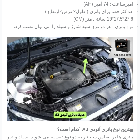
آمپرساعت : 74 آمپر (AH)
حداکثر فضا برای باتری ( طول×عرض×ارتفاع ) :
27.8*17.5*19 سانتی متر (CM)
نوع باتری : هر دو نوع اسید شارژ و سیلد را می توان نصب کرد.
بهترین نوع باتری آئودی A3 کدام است؟
باتری ها بر اساس ساختار به دو نوع تقسیم می شوند. سیلد و غیر