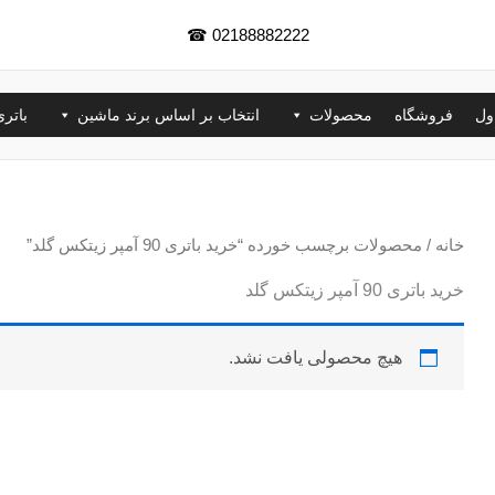
☎
02188882222
ول
فروشگاه
محصولات
انتخاب بر اساس برند ماشین
باتر
خانه
/ محصولات برچسب خورده “خرید باتری 90 آمپر زیتکس گلد”
خرید باتری 90 آمپر زیتکس گلد
هیچ محصولی یافت نشد.