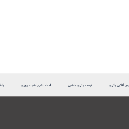
ش آنلاین باتری
قیمت باتری ماشین
امداد باتری شبانه روزی
باط