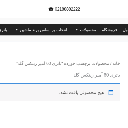
☎
02188882222
ول
فروشگاه
محصولات
انتخاب بر اساس برند ماشین
باتر
خانه
/ محصولات برچسب خورده “باتری 60 آمپر زیتکس گلد”
باتری 60 آمپر زیتکس گلد
هیچ محصولی یافت نشد.