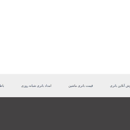
ش آنلاین باتری
قیمت باتری ماشین
امداد باتری شبانه روزی
باط