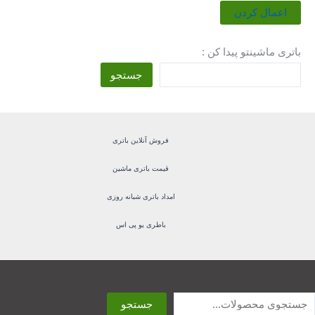
س
اعمال کردن
ت
ه
باتری ماشینتو پیدا کن :
جستجو
فروش آنلاین باتری
قیمت باتری ماشین
امداد باتری شبانه روزی
باطری یو پی اس
ستجو
جستجو