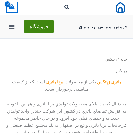
رش
ه
حتوا
فروش اینترنتی برنا باتری
فروشگاه
خانه
/ زیتکس
زیتکس
باتری زیتکس
یکی از محصولات
برنا باتری
است که از کیفیت
مناسبی برخوردار است.
به دنبال کیفیت بالای محصولات توليدي برنا باتری و هچنین با توجه
به افزايش تقاضاي باتري در كشور، اين شرکت چندين واحد توليدي
جديد به واحدهاي قبلي خود افزود و در حال حاضر مجموعه
كارخانجات برنا باتري واقع در اصفهان به يك مجتمع عظيم صنعتي و
ارزشمند
انواع باتري خودرو
در کشور تبديل گرديده است.