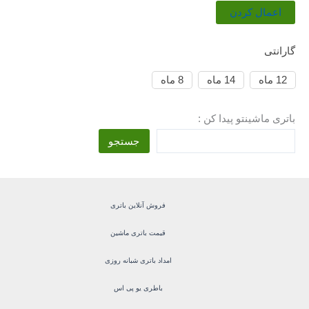
س
اعمال کردن
ت
ه
گارانتی
12 ماه
14 ماه
8 ماه
باتری ماشینتو پیدا کن :
جستجو
فروش آنلاین باتری
قیمت باتری ماشین
امداد باتری شبانه روزی
باطری یو پی اس