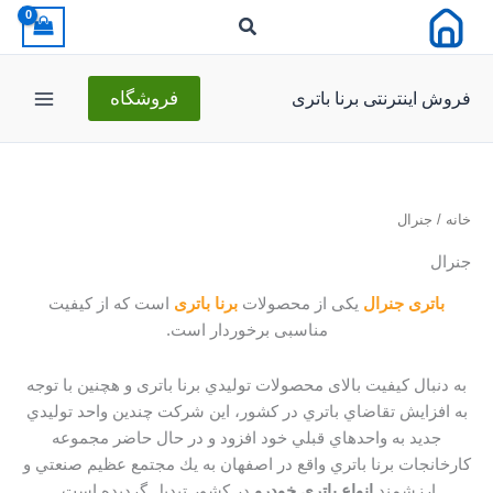
رش
ه
حتوا
فروش اینترنتی برنا باتری
فروشگاه
خانه
/ جنرال
جنرال
باتری جنرال
یکی از محصولات
برنا باتری
است که از کیفیت
مناسبی برخوردار است.
به دنبال کیفیت بالای محصولات توليدي برنا باتری و هچنین با توجه
به افزايش تقاضاي باتري در كشور، اين شرکت چندين واحد توليدي
جديد به واحدهاي قبلي خود افزود و در حال حاضر مجموعه
كارخانجات برنا باتري واقع در اصفهان به يك مجتمع عظيم صنعتي و
ارزشمند
انواع باتري خودرو
در کشور تبديل گرديده است.