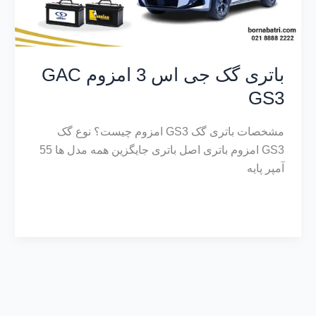
باتری گک جی اس 3 امزوم GAC
GS3
مشخصات باتری گک GS3 امزوم چیست؟ نوع گک
GS3 امزوم باتری اصل باتری جایگزین همه مدل ها 55
آمپر پایه