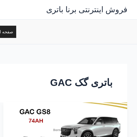
رش
فروش اینترنتی برنا باتری
ه
حتوا
صفحه ا
باتری گک GAC