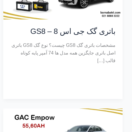
باتری گک جی اس 8 – GS8
مشخصات باتری گک GS8 چیست؟ نوع گک GS8 باتری
اصل باتری جایگزین همه مدل ها 74 آمپر پایه کوتاه
قالب […]