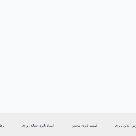
ش آنلاین باتری
قیمت باتری ماشین
امداد باتری شبانه روزی
باط