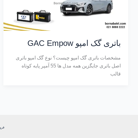
باتری گک امپو GAC Empow
مشخصات باتری گک امپو چیست؟ نوع گک امپو باتری
اصل باتری جایگزین همه مدل ها 55 آمپر پایه کوتاه
قالب
فرو