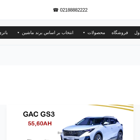
☎
02188882222
ول
فروشگاه
محصولات
انتخاب بر اساس برند ماشین
باتر