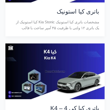
باتری کیا استونیک
مشخصات باتری کیا استونیک Kia Stonic کیا استونیک از
یک باتری ۱۲ ولتی با ظرفیت ۴۵ آمپر ساعت با قالب
باتری کیا کی 4 – K4