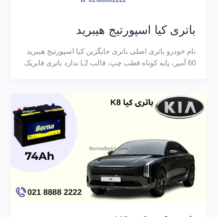
باتری کیا اسپورتیج هیبرید
نام خودرو باتری اصلی باتری جایگزین کیا اسپورتیج هیبرید
60 آمپر، پایه کوتاه قطب چپ، قالب L2 ندارد باتری فابریک