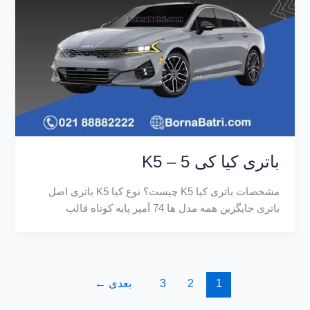
باتری کیا کی 5 – K5
مشخصات باتری کیا K5 چیست؟ نوع کیا K5 باتری اصل
باتری جایگزین همه مدل ها 74 آمپر پایه کوتاه قالب
1
2
3
بعدی
←