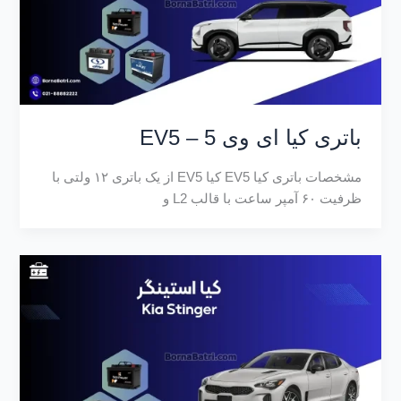
باتری کیا ای وی 5 – EV5
مشخصات باتری کیا EV5 کیا EV5 از یک باتری ۱۲ ولتی با
ظرفیت ۶۰ آمپر ساعت با قالب L2 و