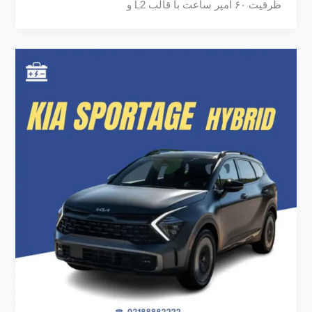
ظرفیت ۶۰ آمپر ساعت با قالب L2 و