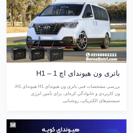
باتری ون هیوندای اچ 1 – H1
بررسی مشخصات فنی باتری ون هیوندای H1 هیوندای H1،
ون کاربردی و خانوادگی کره‌ای، برای تأمین انرژی
سیستم‌های الکتریکی، روشنایی