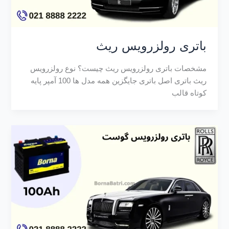
باتری رولزرویس ریث
مشخصات باتری رولزرویس ریث چیست؟ نوع رولزرویس
ریث باتری اصل باتری جایگزین همه مدل ها 100 آمپر پایه
کوتاه قالب