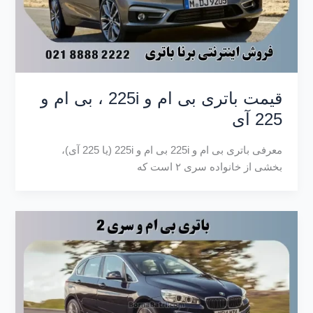
قیمت باتری بی ام و 225i ، بی ام و
225 آی
معرفی باتری بی ام و 225i بی ام و 225i (یا 225 آی)،
بخشی از خانواده سری ۲ است که