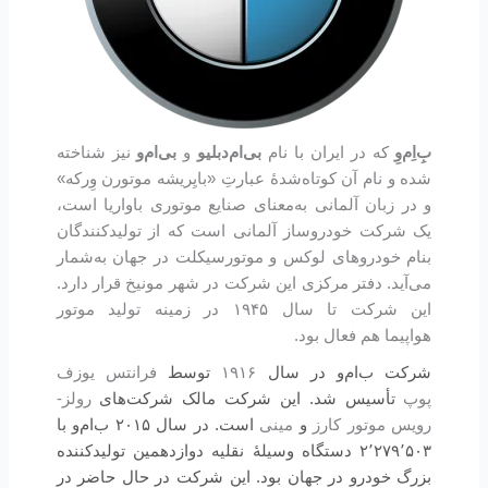
بِ‌اِم‌وِ
که در ایران با نام
بی‌ام‌دبلیو
و
بی‌ام‌و
نیز شناخته
شده و نام آن کوتاه‌شدهٔ عبارتِ «بایِریشه موتورن وِرکه»
و در زبان آلمانی به‌معنای صنایع موتوری باواریا است،
یک شرکت خودروساز آلمانی است که از تولیدکنندگان
بنام خودروهای لوکس و موتورسیکلت در جهان به‌شمار
می‌آید. دفتر مرکزی این شرکت در شهر مونیخ قرار دارد.
این شرکت تا سال ۱۹۴۵ در زمینه تولید موتور
هواپیما هم فعال بود.
شرکت ب‌ام‌و در سال
۱۹۱۶
توسط
فرانتس یوزف
پوپ
تأسیس شد. این شرکت مالک شرکت‌های
رولز-
رویس موتور کارز
و
مینی
است. در سال ۲۰۱۵ ب‌ام‌و با
۲٬۲۷۹٬۵۰۳ دستگاه وسیلهٔ نقلیه دوازدهمین تولیدکننده
بزرگ خودرو در جهان بود. این شرکت در حال حاضر در