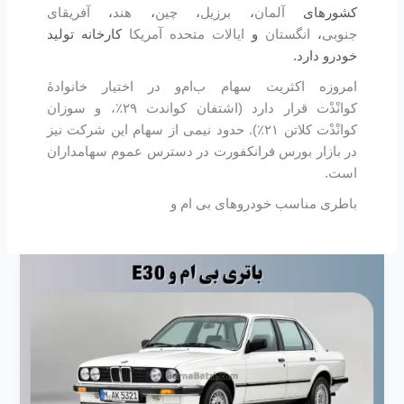
کشورهای
آلمان
،
برزیل
،
چین
،
هند
،
آفریقای
جنوبی
،
انگستان
و
ایالات متحده آمریکا
کارخانه تولید
خودرو دارد.
امروزه اکثریت سهام ب‌ام‌و در اختیار خانوادهٔ
کوانْدْت قرار دارد (اشتفان کواندت ۲۹٪، و سوزان
کوانْدْت کلاتن ۲۱٪). حدود نیمی از سهام این شرکت نیز
در بازار بورس فرانکفورت در دسترس عموم سهامداران
است.
باطری مناسب خودروهای بی ام و