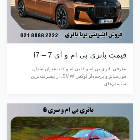
قیمت باتری بی ام و آی 7 – i7
معرفی باتری بی ام و i7 بی‌ ام‌ و i7 به‌عنوان سدان
فول‌سایز و پرچم‌دار لوکس BMW، از پیشرفته‌ترین
سیستم‌های