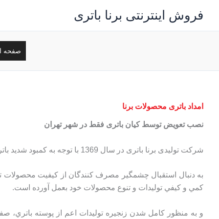
رش
فروش اینترنتی برنا باتری
ه
حتوا
صفحه ا
امداد باتری محصولات برنا
نصب تعویض توسط کیان باتری فقط در شهر تهران
شرکت تولیدی برنا باتری در سال 1369 با توجه به كمبود شديد باتري خودرو در كشور و در شرايطي كه تنها يك توليد كننده باتري خودرو دولتي در كشور وجود داشت تاسیس و به بهره برداری رسید.
به دنبال استقبال چشمگير مصرف كنندگان از كيفيت محصولات تولي
كمي و كيفي توليدات و تنوع محصولات خود بعمل آورده است.
و به منظور كامل شدن زنجيره توليدات اعم از پوسته باتري، ص