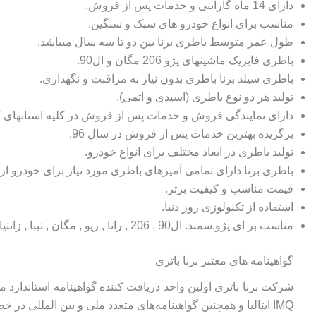
دارای 14 ماه گارانتی و خدمات پس از فروش.
مناسب برای انواع خودرو های سبک و سنگین.
طول عمر متوسط باطری برنا بین دو تا سه سال میباشد.
باطری فابریک ماشینهای پژو 206 مگان و ال90.
باطری سیلد برنا باطری بدون نیاز به مراقبت و نگهداری.
تولید هر دو نوع باطری (اسیدی و اتمی).
دارای نمایندگی فروش و خدمات پس از فروش در کلیه استانهای 
برگزیده بهترین خدمات پس از فروش در سال 96.
تولید باطری در ابعاد مختلف برای انواع خودرو.
باطری برنا دارای تمامی آمپرهای باطری مورد نیاز برای خودرو از 50 تا 200 آمپر میباشد.
قیمت مناسب و کیفیت برتر.
استفاده از تکنولوژی روز دنیا.
مناسب بر ای پژو.سمند. ال90 , 206 , رانا , ریو , مگان , تیبا , زانتیا , ماکسیما , پرشیاو انواع هیونداو کیا.
گواهینامه های معتبر برنا باتری
IMQ ايتاليا و همچنین گواهينامه‌های متعدد ملی و بين المللی در خصوص كيفيت محصولات تولیدی می باشد.