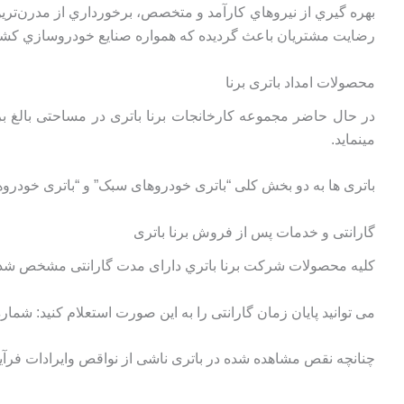
بهره گيري از نيروهاي كارآمد و متخصص، برخورداري از مدرن‌ترين 
رضايت مشتريان باعث گرديده كه همواره صنايع خودروسازي كشور، ش
محصولات امداد باتری برنا
مینماید.
باتری ها به دو بخش کلی “باتری خودروهای سبک” و “باتری خودروه
گارانتی و خدمات پس از فروش برنا باتری
کليه محصولات شرکت برنا باتري دارای مدت گارانتی مشخص شده معمولا 14 ماه و بر اساس سایز باتری ت
می توانید پایان زمان گارانتی را به این صورت استعلام کنید: شماره بارکد باتری را
چنانچه نقص مشاهده شده در باتری ناشی از نواقص وايرادات فر