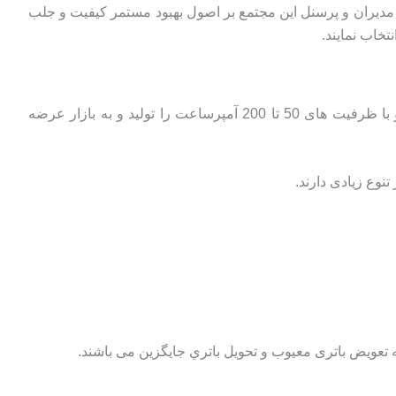
دي مديران و پرسنل اين مجتمع بر اصول بهبود مستمر كيفيت و جلب
خاب نمایند.
در حال حاضر مجموعه کارخانجات برنا باتری در مساحتی بالغ بر 30.000 متر مربع واقع در شهرک صنعتی مبارکه انواع باتری خودرو با ظرفیت های 50 تا 200 آمپرساعت را تولید و به بازار عرضه
وع زیادی دارند.
ويض باتری معيوب و تحويل باتري جايگزين می باشند.