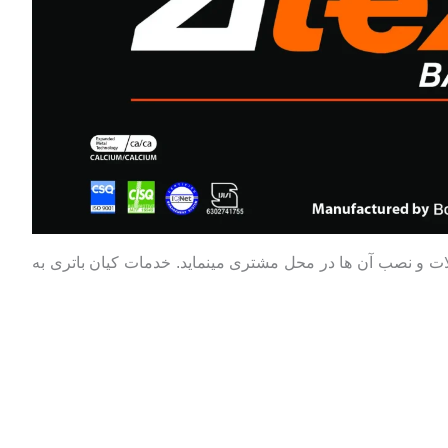
صولات و نصب آن ها در محل مشتری مینماید. خدمات کیان باتری به