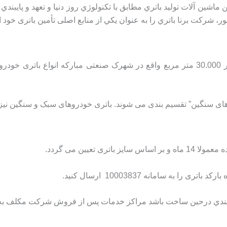
ماشين آلات توليد باتري مطابق با تكنولوژي روز دنیا و تعهد و پايبن
ركت برنا باتري را به عنوان يكي از منابع اصلی تأمين باتری خود انت
ای سنگین” تقسیم بندی می شوند. باتری خودروهای سبک و سنگین نیز تن
عیین می گردد.
 به سامانه 10003837 ارسال کنید.
آيندي درحين ساخت باشد مراكز خدمات پس از فروش شركت مکلف به تع