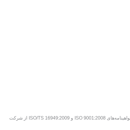
شرکت برنا باتری اولین واحد دريافت كننده گواهينامه استاندارد ملی ایران در زمینه باتری خودرو در کشور بوده است و همچنین دارای گواهینامه‌های ISO 9001:2008 و ISO/TS 16949:2009 از شركت