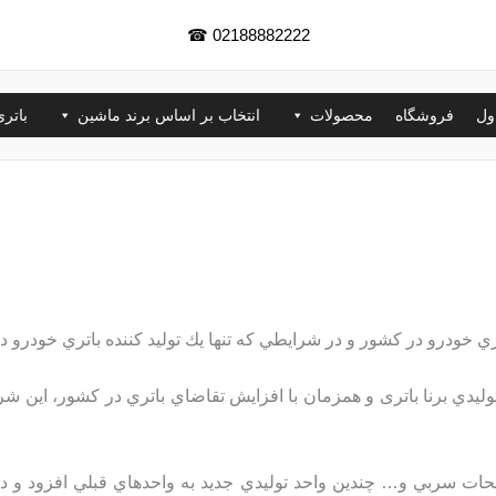
☎
02188882222
ول
فروشگاه
محصولات
انتخاب بر اساس برند ماشین
باتر
دي برنا باتری و همزمان با افزايش تقاضاي باتري در كشور، اين شر
فحات سربي و… چندين واحد توليدي جديد به واحدهاي قبلي افزود و د