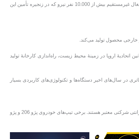
صنعتي و ارزشمند انواع باتري خودرو در کشور تبديل گرديده كه علاوه بر اشتغال حدود 500 نفر نيروي كار به طور مستقيم، شرايط اشتغال غيرمستقيم بيش از 10.000 نفر نيرو كه در زنجيره تأمين اين
و خارجی محصول تولید می‌کند.
ین اتحادیۀ اروپا در زمینۀ محیط زیست، راه‌اندازی کارخانۀ تولید
باتری در سال‌های اخیر دستگاه‌ها و تکنولوژی‌های کاربردی بسیار
برنا باتری شامل برندهای صدف، ولف، برنا، گلدن‌سیلد، گلوبال، سحر، زمان، اکتیو و جیان گلوبال است که همۀ آنها دارای چهارده ماه گارانتی شرکتی معتبر هستند. برخی تیپ‌های خودروی پژو 206 و پژو